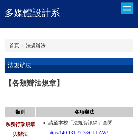
跳
多媒體設計系
到
主
要
內
容
首頁
法規辦法
區
法規辦法
【各類辦法規章】
類別
各項辦法
請至本校「法規資訊網」查閱。
系務行政規章
http://140.131.77.78/CLLAW/
與辦法