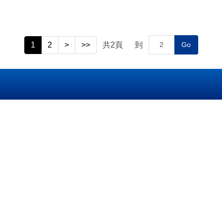
1
2
>
>>
共
2
頁
到
Go