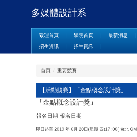
跳
多媒體設計系
到
主
要
內
致理首頁
學院首頁
最新消息
容
招生資訊
招生資訊
區
首頁
重要競賽
【活動競賽】「金點概念設計獎」
「
金點概念設計獎
」
報名日期 報名日期
即日起至 2019 年 6月 20日(星期 四)17 :00( 台北 GM