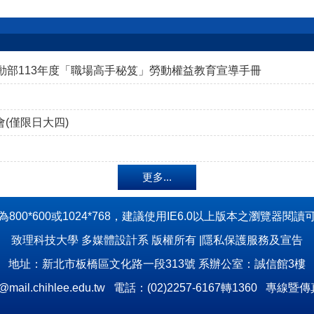
動部113年度「職場高手秘笈」勞動權益教育宣導手冊
會(僅限日大四)
更多...
800*600或1024*768，建議使用IE6.0以上版本之瀏覽器閱
致理科技大學 多媒體設計系 版權所有 |隱私保護服務及宣告
地址：新北市板橋區文化路一段313號 系辦公室：誠信館3樓
il.chihlee.edu.tw 電話：(02)2257-6167轉1360 專線暨傳真