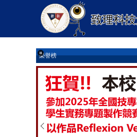
跳
到
主
要
內
容
區
榮譽榜