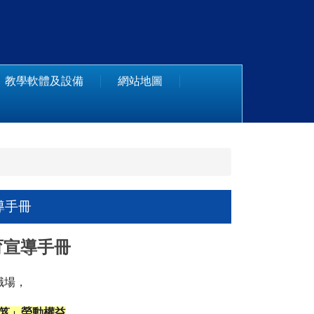
教學軟體及設備
網站地圖
導手冊
育宣導手冊
職場，
笈」
勞動權益